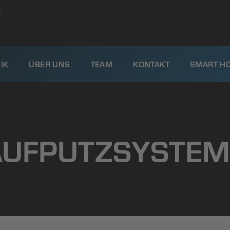
0
IK
ÜBER UNS
TEAM
KONTAKT
SMART H
AUFPUTZSYSTEM