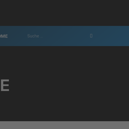
OME
E