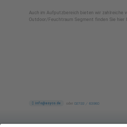
Auch im Aufputzbereich bieten wir zahlreiche
Outdoor/Feuchtraum Segment finden Sie hier 
02722 / 63960
info@asyco.de
oder