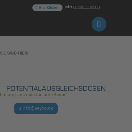
02722 / 63960
oder
Hier Klicken
SIE SIND HIER:
– POTENTIALAUSGLEICHSDOSEN –
Unsere Lösungen für Ihren Bedarf
02722 / 63960
oder
info@asyco.de