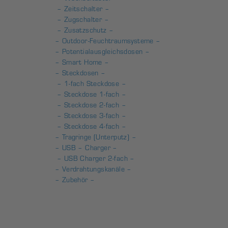
– Zeitschalter –
– Zugschalter –
– Zusatzschutz –
– Outdoor-Feuchtraumsysteme –
– Potentialausgleichsdosen –
– Smart Home –
– Steckdosen –
– 1-fach Steckdose –
– Steckdose 1-fach –
– Steckdose 2-fach –
– Steckdose 3-fach –
– Steckdose 4-fach –
– Tragringe (Unterputz) –
– USB – Charger –
– USB Charger 2-fach –
– Verdrahtungskanäle –
– Zubehör –