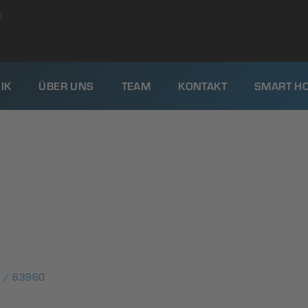
0
IK
ÜBER UNS
TEAM
KONTAKT
SMART H
 / 63960