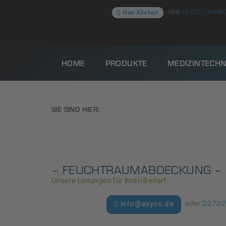
02722 / 6396
oder
Hier Klicken
HOME
PRODUKTE
MEDIZINTECHN
SIE SIND HIER:
– FEUCHTRAUMABDECKUNG –
Unsere Lösungen für Ihren Bedarf
02722
oder
info@asyco.de