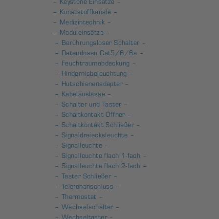
– Keystone Einsätze –
– Kunststoffkanäle –
– Medizintechnik –
– Moduleinsätze –
– Berührungsloser Schalter –
– Datendosen Cat5/6/6a –
– Feuchtraumabdeckung –
– Hindernisbeleuchtung –
– Hutschienenadapter –
– Kabelauslässe –
– Schalter und Taster –
– Schaltkontakt Öffner –
– Schaltkontakt Schließer –
– Signaldreiecksleuchte –
– Signalleuchte –
– Signalleuchte flach 1-fach –
– Signalleuchte flach 2-fach –
– Taster Schließer –
– Telefonanschluss –
– Thermostat –
– Wechselschalter –
– Wechseltaster –