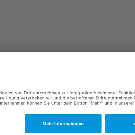
AS
DOWNLOADS
Ba
AGB
57
02
IMPRESSUM
Datenschutz
© 2021 ASYCO GmbH |