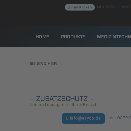
02722 / 6396
oder
Hier Klicken
HOME
PRODUKTE
MEDIZINTECHN
SIE SIND HIER:
– ZUSATZSCHUTZ –
Unsere Lösungen für Ihren Bedarf
02722
oder
info@asyco.de