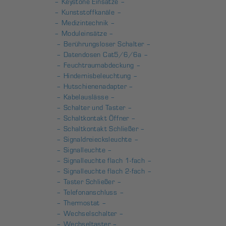
– Keystone Einsätze –
– Kunststoffkanäle –
– Medizintechnik –
– Moduleinsätze –
– Berührungsloser Schalter –
– Datendosen Cat5/6/6a –
– Feuchtraumabdeckung –
– Hindernisbeleuchtung –
– Hutschienenadapter –
– Kabelauslässe –
– Schalter und Taster –
– Schaltkontakt Öffner –
– Schaltkontakt Schließer –
– Signaldreiecksleuchte –
– Signalleuchte –
– Signalleuchte flach 1-fach –
– Signalleuchte flach 2-fach –
– Taster Schließer –
– Telefonanschluss –
– Thermostat –
– Wechselschalter –
– Wechseltaster –