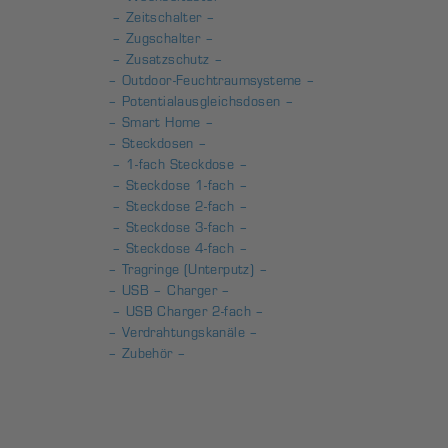
– Zeitschalter –
– Zugschalter –
– Zusatzschutz –
– Outdoor-Feuchtraumsysteme –
– Potentialausgleichsdosen –
– Smart Home –
– Steckdosen –
– 1-fach Steckdose –
– Steckdose 1-fach –
– Steckdose 2-fach –
– Steckdose 3-fach –
– Steckdose 4-fach –
– Tragringe (Unterputz) –
– USB – Charger –
– USB Charger 2-fach –
– Verdrahtungskanäle –
– Zubehör –