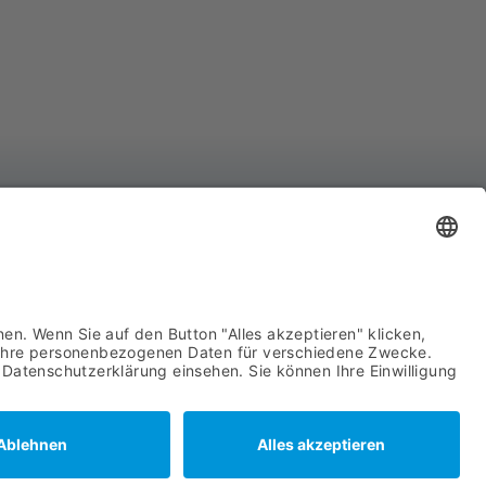
YCO Advanced System Components GmbH
hnhofstraße 8
439 Attendorn
722 63960