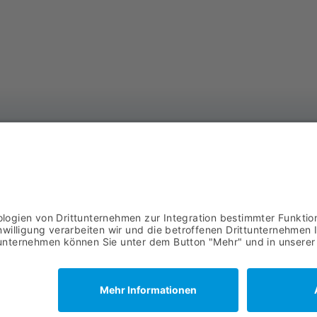
AS
DOWNLOADS
Ba
AGB
57
02
IMPRESSUM
Datenschutz
© 2021 ASYCO GmbH |