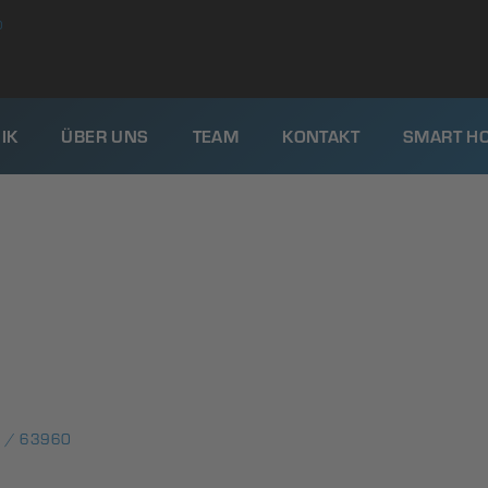
0
IK
ÜBER UNS
TEAM
KONTAKT
SMART H
 / 63960