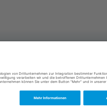
AS
DOWNLOADS
Ba
AGB
57
02
IMPRESSUM
Datenschutz
© 2021 ASYCO GmbH |