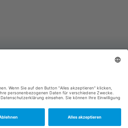
YCO Advanced System Components GmbH
hnhofstraße 8
439 Attendorn
722 63960