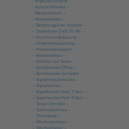
– Keystone Einsätze –
– Kunststoffkanäle –
– Medizintechnik –
– Moduleinsätze –
– Berührungsloser Schalter –
– Datendosen Cat5/6/6a –
– Feuchtraumabdeckung –
– Hindernisbeleuchtung –
– Hutschienenadapter –
– Kabelauslässe –
– Schalter und Taster –
– Schaltkontakt Öffner –
– Schaltkontakt Schließer –
– Signaldreiecksleuchte –
– Signalleuchte –
– Signalleuchte flach 1-fach –
– Signalleuchte flach 2-fach –
– Taster Schließer –
– Telefonanschluss –
– Thermostat –
– Wechselschalter –
– Wechseltaster –