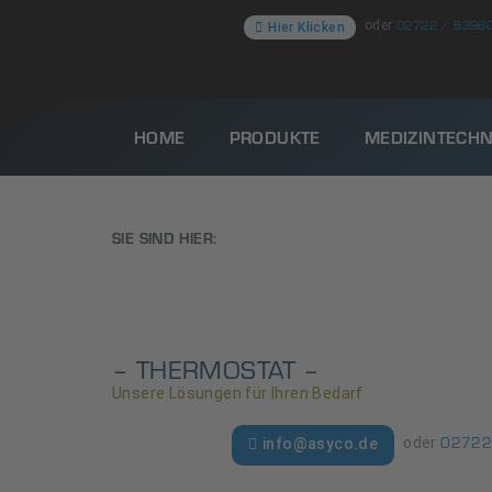
02722 / 6396
oder
Hier Klicken
HOME
PRODUKTE
MEDIZINTECHN
SIE SIND HIER:
– THERMOSTAT –
Unsere Lösungen für Ihren Bedarf
02722
oder
info@asyco.de