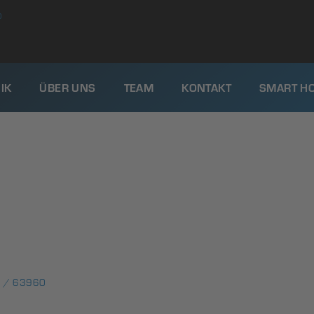
0
IK
ÜBER UNS
TEAM
KONTAKT
SMART H
 / 63960