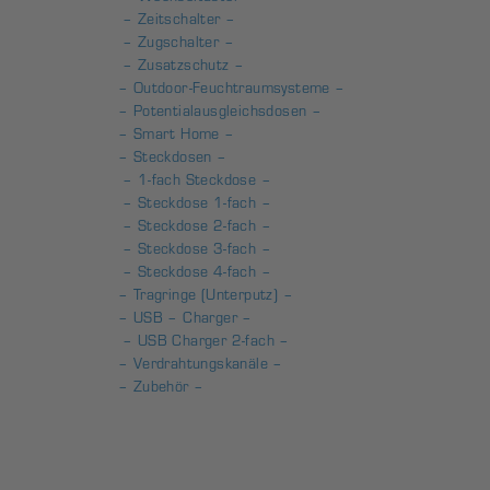
– Zeitschalter –
– Zugschalter –
– Zusatzschutz –
– Outdoor-Feuchtraumsysteme –
– Potentialausgleichsdosen –
– Smart Home –
– Steckdosen –
– 1-fach Steckdose –
– Steckdose 1-fach –
– Steckdose 2-fach –
– Steckdose 3-fach –
– Steckdose 4-fach –
– Tragringe (Unterputz) –
– USB – Charger –
– USB Charger 2-fach –
– Verdrahtungskanäle –
– Zubehör –