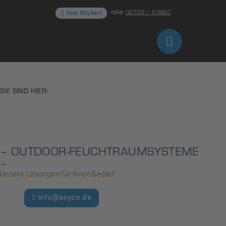
02722 / 63960
oder
Hier Klicken
SIE SIND HIER:
– OUTDOOR-FEUCHTRAUMSYSTEME
–
Unsere Lösungen für Ihren Bedarf
02722 / 63960
oder
info@asyco.de