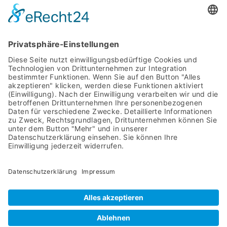
MIT SYSTEM
STARTSEITE
PRODUKTE
ÜBER UNS
DOWNLOADS
AGB
IMPRESSUM
ASYCO Advanced System Components GmbH
Bahnhofstraße 8
57439 Attendorn
02722 63960