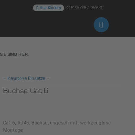
02722 / 63960
oder
Hier Klicken
SIE SIND HIER:
– Keystone Einsätze –
Buchse Cat 6
Cat 6, RJ45, Buchse, ungeschirmt, werkzeuglose
Montage