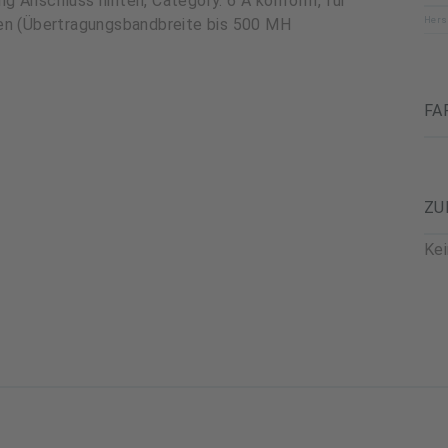
g Anschluss hinten, Category. 6 A konform, für
Hers
ken (Übertragungsbandbreite bis 500 MH
FA
ZU
Ke