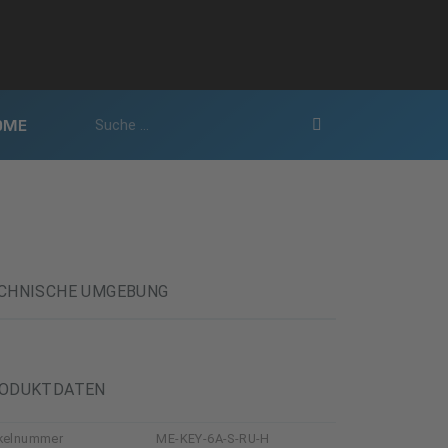
OME
CHNISCHE UMGEBUNG
ODUKTDATEN
ikelnummer
ME-KEY-6A-S-RU-H