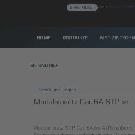
02722 / 6396
oder
Hier Klicken
HOME
PRODUKTE
MEDIZINTECHN
SIE SIND HIER:
– Keystone Einsätze –
Moduleinsatz Cat 6A STP iso
Moduleinsatz STP Cat. 6A iso A (Rutenbeck),