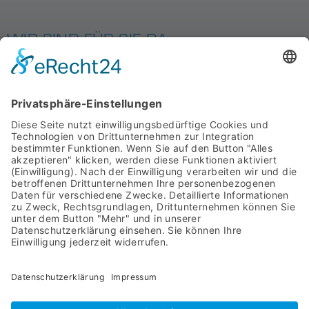
WIR SIND FÜR SIE DA
MIT SYSTEM
STARTSEITE
PRODUKTE
ÜBER UNS
DOWNLOADS
AGB
IMPRESSUM
ASYCO Advanced System Components GmbH
Bahnhofstraße 8
57439 Attendorn
02722 63960