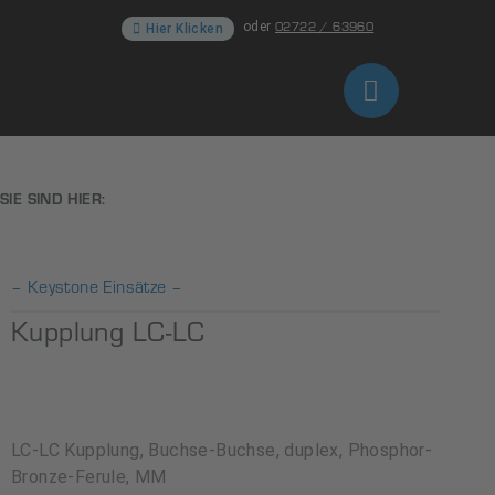
02722 / 63960
oder
Hier Klicken
SIE SIND HIER:
– Keystone Einsätze –
Kupplung LC-LC
LC-LC Kupplung, Buchse-Buchse, duplex, Phosphor-
Bronze-Ferule, MM