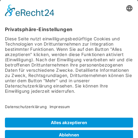
WIR SIND FÜR SIE DA
MIT SYSTEM
STARTSEITE
PRODUKTE
ÜBER UNS
DOWNLOADS
AGB
IMPRESSUM
ASYCO Advanced System Components GmbH
Bahnhofstraße 8
57439 Attendorn
02722 63960