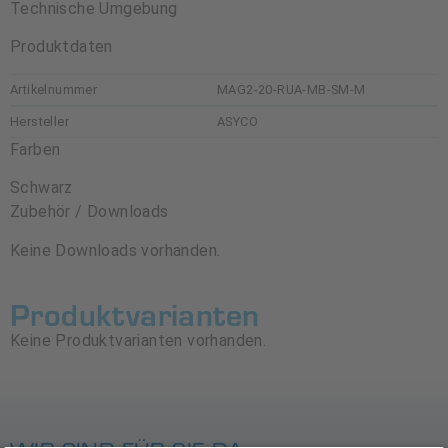
Technische Umgebung
Produktdaten
Artikelnummer
MAG2-20-RUA-MB-SM-M
Hersteller
ASYCO
Farben
Schwarz
Zubehör / Downloads
Keine Downloads vorhanden.
Produktvarianten
Keine Produktvarianten vorhanden.