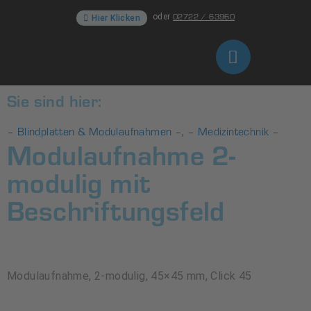
02722 / 63960
oder
Hier Klicken
Sie sind hier:
– Blindplatten & Modulaufnahmen –
– Medizintechnik –
,
Modulaufnahme 2-
modulig mit
Beschriftungsfeld
Modulaufnahme, 2-modulig, 45×45 mm, Click 45