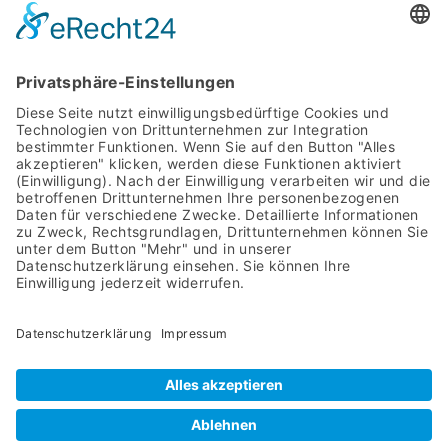
MIT SYSTEM
STARTSEITE
PRODUKTE
ÜBER UNS
DOWNLOADS
AGB
IMPRESSUM
ASYCO Advanced System Components GmbH
Bahnhofstraße 8
57439 Attendorn
02722 63960