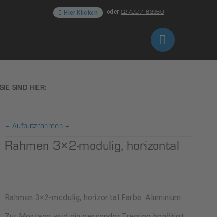
02722 / 63960
oder
Hier Klicken
SIE SIND HIER:
– Aufputzrahmen –
Rahmen 3×2-modulig, horizontal
Rahmen 3×2-modulig, horizontal Farbe: Aluminium.
Zur Montage wird ein passender Tragring benötigt.