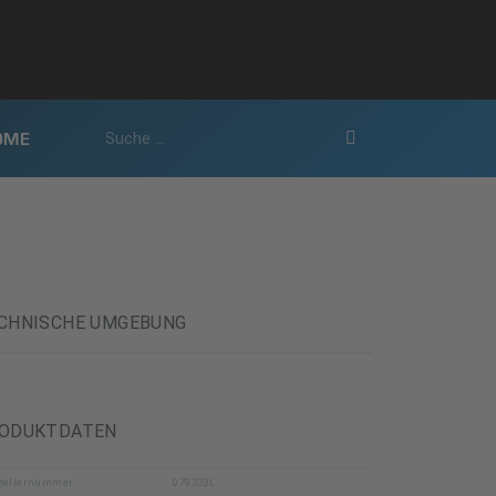
OME
CHNISCHE UMGEBUNG
ODUKTDATEN
tellernummer
079323L