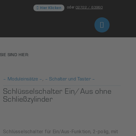
02722 / 63960
oder
Hier Klicken
SIE SIND HIER:
– Moduleinsätze –
– Schalter und Taster –
,
Schlüsselschalter Ein/Aus ohne
Schließzylinder
Schlüsselschalter für Ein/Aus-Funktion, 2-polig, mit