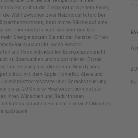
tate, über die Sie die Temperatur in Ihrer
Hers
immen Sie selbst die Temperatur in jedem Raum,
n die Wahl zwischen zwei Heizmodalitäten: Der
örperthermostaten, bestimmte Räume auf eine
arten Thermostats liegt und über den Eco-
FA
mehr Energie sparen Sie mit der Fenster-Offen-
 einem Raum ausstellt, wenn Fenster
We
ten und Ihren individuellen Energiesparbericht
auch zu überwachen und zu optimieren. Etwas
ie Ihre Heizung neu, direkt vom Smartphone,
ZU
atibilität mit dem Apple HomeKit, Alexa und
 Heizkörperthermostate über Sprachsteuerung.
Ke
g kann bis zu 20 Smarte Heizkörperthermostate
uses Ihren Wünschen und Bedürfnissen
und Videos brauchen Sie nicht einmal 20 Minuten,
 einzubauen!