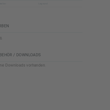
teller
Legrand
RBEN
iß
BEHÖR / DOWNLOADS
ine Downloads vorhanden.