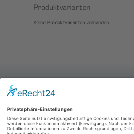
Produktvarianten
Keine Produktvarianten vorhanden.
WIR SIND FÜR SIE DA
MIT SYSTEM
STARTSEITE
PRODUKTE
ÜBER UNS