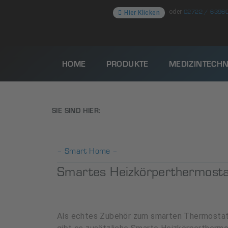
02722 / 6396
oder
Hier Klicken
HOME
PRODUKTE
MEDIZINTECHN
SIE SIND HIER:
– Smart Home –
Smartes Heizkörperthermostat
Als echtes Zubehör zum smarten Thermostat