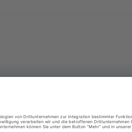
AS
DOWNLOADS
Ba
AGB
57
02
IMPRESSUM