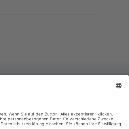
YCO Advanced System Components GmbH
hnhofstraße 8
439 Attendorn
722 63960