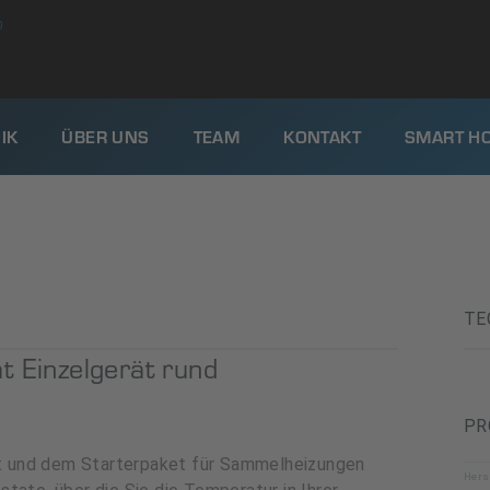
0
IK
ÜBER UNS
TEAM
KONTAKT
SMART H
TE
 Einzelgerät rund
PR
 und dem Starterpaket für Sammelheizungen
Hers