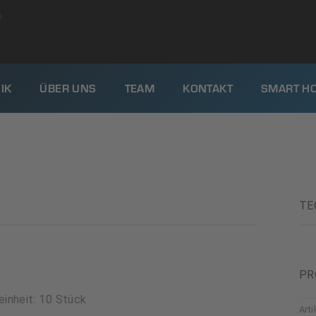
0
IK
ÜBER UNS
TEAM
KONTAKT
SMART H
TE
PR
inheit: 10 Stück
Art