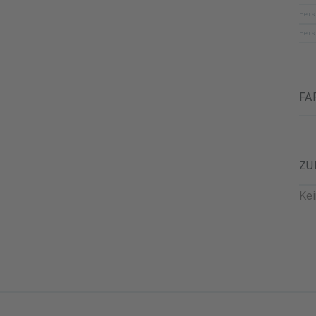
Hers
Hers
FA
ZU
Ke