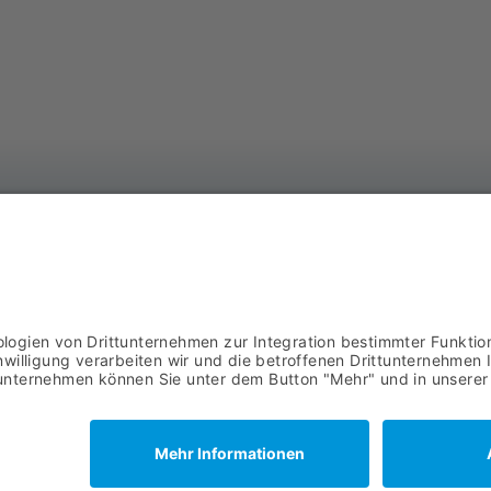
AS
DOWNLOADS
Ba
AGB
57
02
IMPRESSUM
Datenschutz
© 2021 ASYCO GmbH |