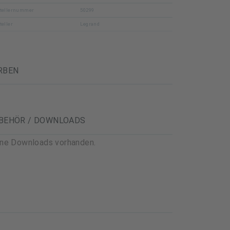
tellernummer
50299
teller
Legrand
RBEN
BEHÖR / DOWNLOADS
ine Downloads vorhanden.