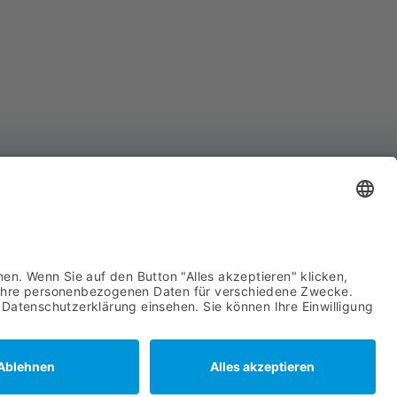
YCO Advanced System Components GmbH
hnhofstraße 8
439 Attendorn
722 63960