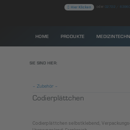
02722 / 6396
oder
Hier Klicken
HOME
PRODUKTE
MEDIZINTECHN
SIE SIND HIER:
– Zubehör –
Codierplättchen
Codierplättchen selbstklebend, Verpackungse