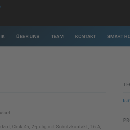
0
IK
ÜBER UNS
TEAM
KONTAKT
SMART H
TE
Eu
ndard
PR
ard, Click 45, 2-polig mit Schutzkontakt, 16 A,