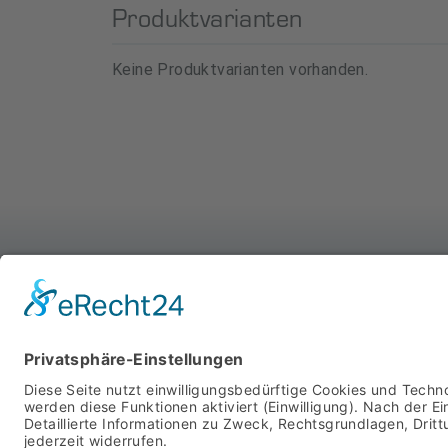
Produktvarianten
Keine Produktvarianten vorhanden.
WIR SIND FÜR SIE DA
MIT SYSTEM
STARTSEITE
PRODUKTE
ÜBER UNS