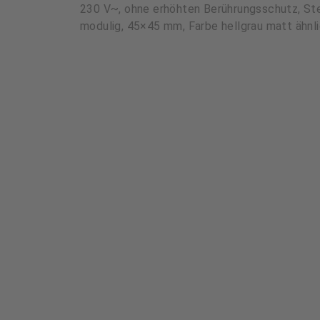
230 V~, ohne erhöhten Berührungsschutz, Stec
modulig, 45×45 mm, Farbe hellgrau matt ähnl