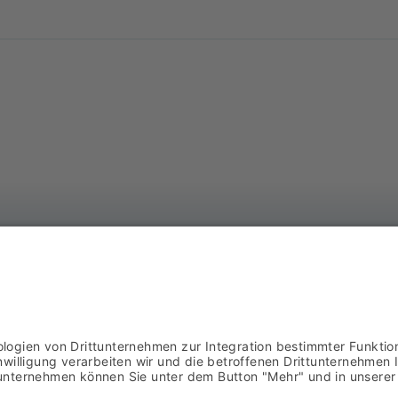
AS
DOWNLOADS
Ba
AGB
57
02
IMPRESSUM