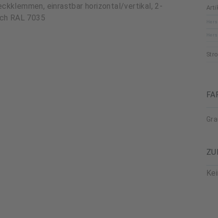
kklemmen, einrastbar horizontal/vertikal, 2-
Art
ich RAL 7035
Hers
Hers
Str
FA
Gra
ZU
Ke