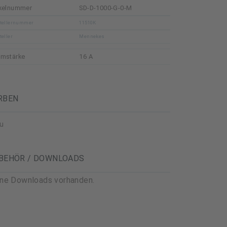
ikelnummer
SD-D-1000-G-0-M
tellernummer
11510K
teller
Mennekes
omstärke
16 A
RBEN
u
BEHÖR / DOWNLOADS
ine Downloads vorhanden.