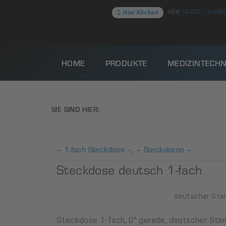
02722 / 6396
oder
Hier Klicken
HOME
PRODUKTE
MEDIZINTECHN
SIE SIND HIER:
– 1-fach Steckdose –
– Steckdosen –
,
Steckdose deutsch 1-fach
deutscher Sta
Steckdose 1-fach, 0° gerade, deutscher Stand