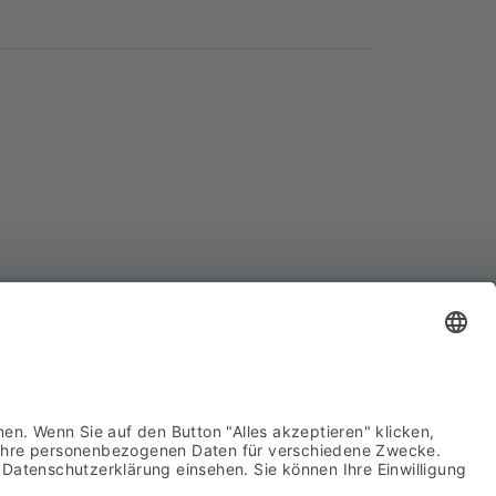
YCO Advanced System Components GmbH
hnhofstraße 8
439 Attendorn
722 63960