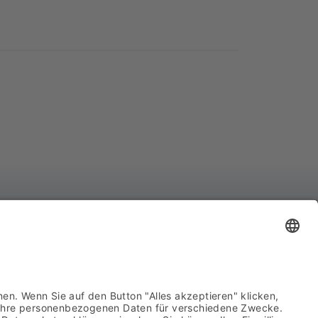
YCO Advanced System Components GmbH
hnhofstraße 8
439 Attendorn
722 63960