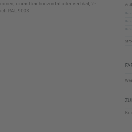
men, einrastbar horizontal oder vertikal, 2-
Art
lich RAL 9003
Hers
Hers
Hers
Str
FA
We
ZU
Ke