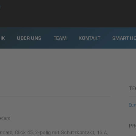
0
IK
ÜBER UNS
TEAM
KONTAKT
SMART H
TE
Eu
ndard
PR
dard, Click 45, 2-polig mit Schutzkontakt, 16 A,