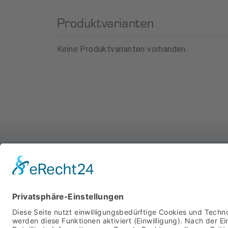
Produktvarianten
Keine Produktvarianten vorhanden.
WIR SIND FÜR SIE DA
MIT SYSTEM
STARTSEITE
PRODUKTE
ÜBER UNS