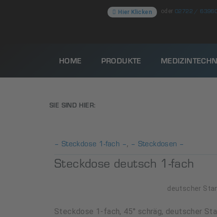
02722 / 6396
oder
Hier Klicken
HOME
PRODUKTE
MEDIZINTECHN
SIE SIND HIER:
– Steckdose 1-fach –
– Steckdosen –
,
Steckdose deutsch 1-fach
deutscher Sta
Steckdose 1-fach, 45° schräg, deutscher Stan