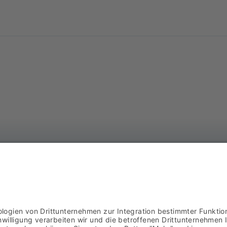
AS
DOWNLOADS
Ba
AGB
57
02
IMPRESSUM