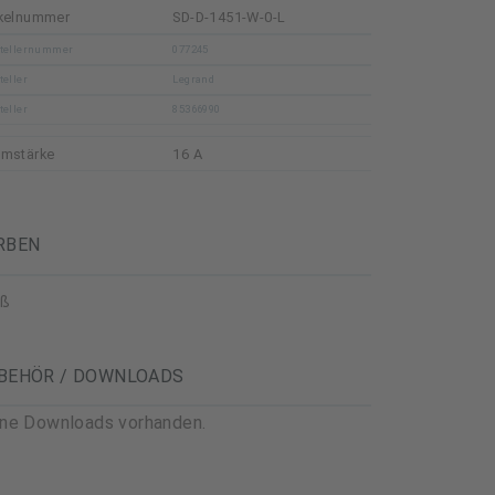
ikelnummer
SD-D-1451-W-0-L
tellernummer
077245
teller
Legrand
teller
85366990
omstärke
16 A
RBEN
iß
BEHÖR / DOWNLOADS
ine Downloads vorhanden.