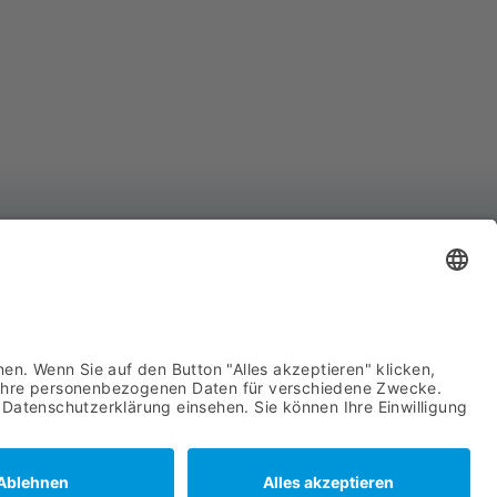
YCO Advanced System Components GmbH
hnhofstraße 8
439 Attendorn
722 63960