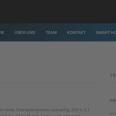
0
IK
ÜBER UNS
TEAM
KONTAKT
SMART H
TE
PR
A vorne, Schraubklemmen rückseitig, 230 V, 0,1
Art