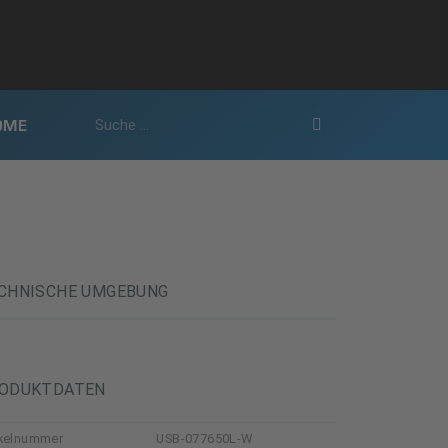
OME
CHNISCHE UMGEBUNG
ODUKTDATEN
ikelnummer
USB-077650L-W