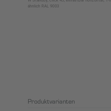
W Standby, Click 45, einrastbar horizontal, 
ähnlich RAL 9003
Produktvarianten