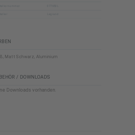
tellernummer
077650L
teller
Legrand
RBEN
ß, Matt Schwarz, Aluminium
BEHÖR / DOWNLOADS
ine Downloads vorhanden.