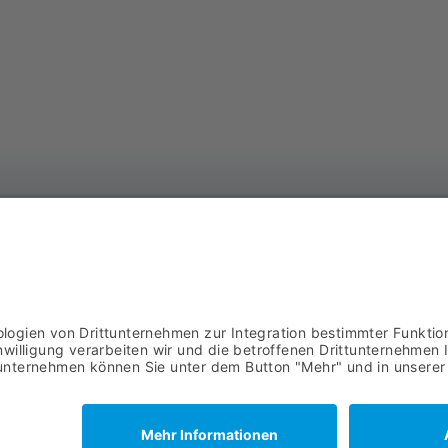
AS
DOWNLOADS
Ba
AGB
57
02
IMPRESSUM