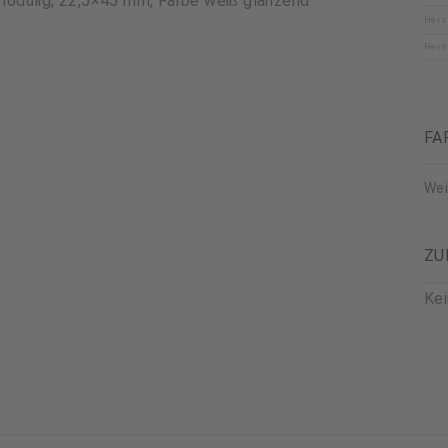
1-modulig, 22,5×45 mm, Farbe weiß glänzend
Hers
Hers
FA
Wei
ZU
Ke