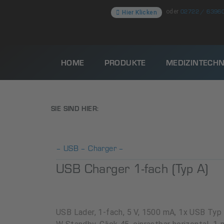
02722 / 6396
oder
Hier Klicken
HOME
PRODUKTE
MEDIZINTECHN
SIE SIND HIER:
– USB – Charger –
USB Charger 1-fach (Typ A)
USB Lader, 1-fach, 5 V, 1500 mA, 1x USB Typ 