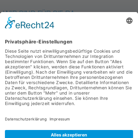
WIR SIND FÜR SIE DA
MIT SYSTEM
STARTSEITE
PRODUKTE
ÜBER UNS
DOWNLOADS
AGB
IMPRESSUM
ASYCO Advanced System Components GmbH
Bahnhofstraße 8
57439 Attendorn
02722 63960