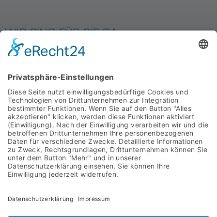
WIR SIND FÜR SIE DA
MIT SYSTEM
STARTSEITE
PRODUKTE
ÜBER UNS
DOWNLOADS
AGB
IMPRESSUM
ASYCO Advanced System Components GmbH
Bahnhofstraße 8
57439 Attendorn