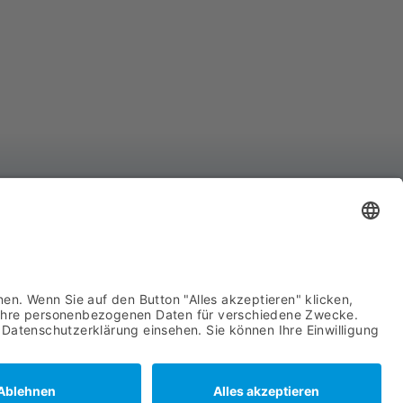
YCO Advanced System Components GmbH
hnhofstraße 8
439 Attendorn
722 63960