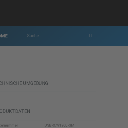
OME
CHNISCHE UMGEBUNG
ODUKTDATEN
ikelnummer
USB-079190L-SM