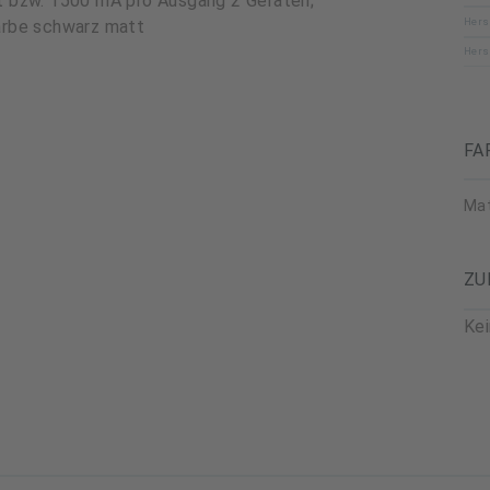
 bzw. 1500 mA pro Ausgang 2 Geräten;
Hers
arbe schwarz matt
Hers
FA
Mat
ZU
Ke