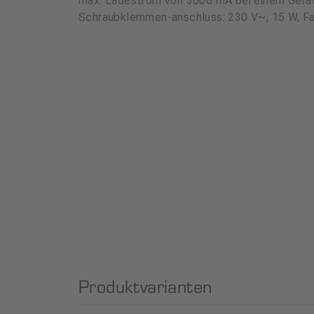
max. Ladestrom von 3000 mA bei einem Gerät
Schraubklemmen-anschluss: 230 V~, 15 W, F
Produktvarianten