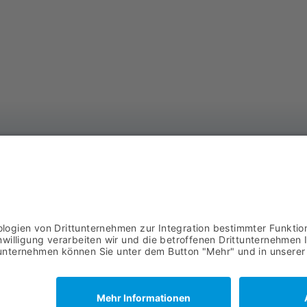
AS
DOWNLOADS
Ba
AGB
57
02
IMPRESSUM