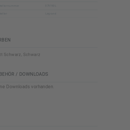
tellernummer
079190L
teller
Legrand
RBEN
t Schwarz, Schwarz
BEHÖR / DOWNLOADS
ine Downloads vorhanden.