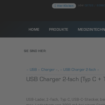
02722 / 6396
oder
Hier Klicken
HOME
PRODUKTE
MEDIZINTECHN
SIE SIND HIER:
– USB – Charger –
– USB Charger 2-fach –
,
USB Charger 2-fach (Typ C + 
USB-Lader, 2-fach, Typ C, USB-C-Stecker, be