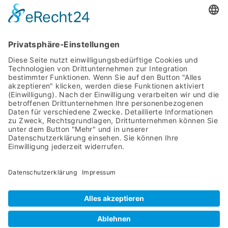
MIT SYSTEM
STARTSEITE
PRODUKTE
ÜBER UNS
DOWNLOADS
AGB
IMPRESSUM
ASYCO Advanced System Components GmbH
Bahnhofstraße 8
57439 Attendorn
02722 63960