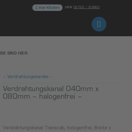
02722 / 63960
oder
Hier Klicken
SIE SIND HIER:
– Verdrahtungskanäle –
Verdrahtungskanal 040mm x
080mm – halogenfrei –
Verdrahtungskanal Transcab, hologenfrei, Breite x