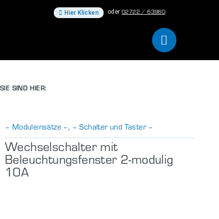
02722 / 63960
oder
Hier Klicken
SIE SIND HIER:
– Moduleinsätze –
– Schalter und Taster –
,
Wechselschalter mit
Beleuchtungsfenster 2-modulig
10A