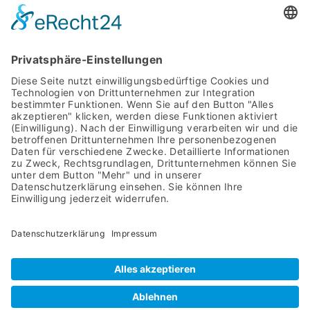
MIT SYSTEM
STARTSEITE
PRODUKTE
ÜBER UNS
DOWNLOADS
AGB
IMPRESSUM
ASYCO Advanced System Components GmbH
Bahnhofstraße 8
57439 Attendorn
02722 63960